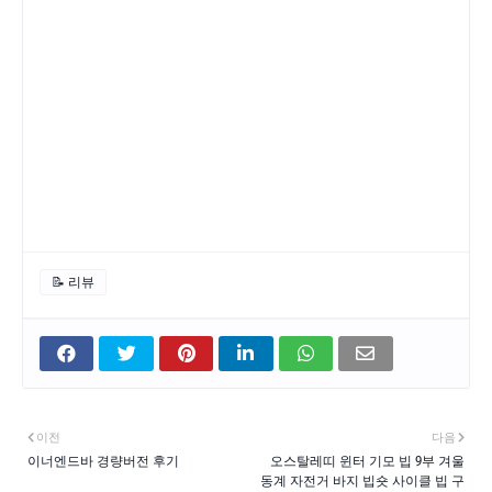
📝 리뷰
이전
다음
이너엔드바 경량버전 후기
오스탈레띠 윈터 기모 빕 9부 겨울
동계 자전거 바지 빕숏 사이클 빕 구