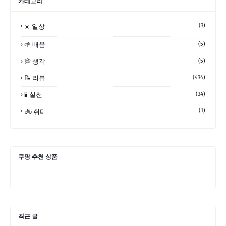
카테고리
(3)
☀️ 일상
🌱 배움
(5)
💭 생각
(5)
📝 리뷰
(434)
🧪 실천
(34)
(1)
🚲 취미
쿠팡 추천 상품
최근 글