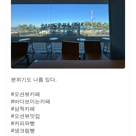
분위기도 나름 있다.
#오션뷰카페
#바다보이는카페
#삼척카페
#오션뷰맛집
#커피와빵
#생크림빵