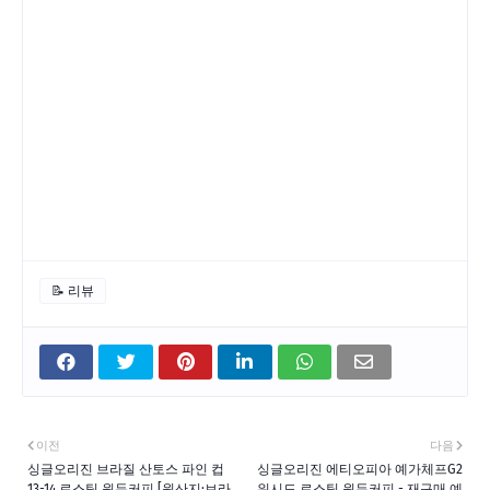
📝 리뷰
이전
다음
싱글오리진 브라질 산토스 파인 컵
싱글오리진 에티오피아 예가체프G2
13-14 로스팅 원두커피 [원산지:브라
워시드 로스팅 원두커피 - 재구매 예