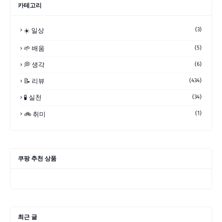
카테고리
(3)
☀️ 일상
🌱 배움
(5)
💭 생각
(6)
📝 리뷰
(434)
🧪 실천
(34)
(1)
🚲 취미
쿠팡 추천 상품
최근 글