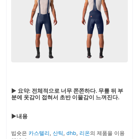
▶ 요약: 전체적으로 너무 쫀쫀하다. 무릎 뒤 부
분에 옷감이 접혀서 초반 이물감이 느껴진다.
▶내용
빕숏은
카스텔리
,
산틱
,
dhb
,
리온
의 제품을 이용