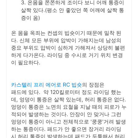
온몸을 쫀쫀하게 조이다 보니 어깨 통증이
살짝 있다.(평소 안 좋았던 쪽 어깨에 살짝 통
증이 옴)
온 몸을 옥죄는 컨셉의 빕숏이기 때문에 밀착 된
다. 신체 모든 부위에 압박이 가해지는데 남성의
중요 부위도 압박이 심하게 가해져서 상당히 불편
하게 다가온다. 라이딩 중 수시로 거기 위치 변경
이 필요하다.
카스텔리 프리 에어로 RC 빕숏
의 장점은
패드에 있다. 약 120킬로미터 정도 라이딩 했는
데, 엉덩이 통증은 살짝 있는데, 허리 통증은 없다.
엉덩이 통증은 노면의 요철을 지날 때의 피로가 누
적되어 발생하는 것이다. 안장이 안 맞거나 그런
엉덩이 통증이 아니고 전체적으로 '쿵쿵'거려 발생
하는 통증이다. 패드가 안 좋으면 장거리 라이딩
시 허리 통증이 발생하는데 패드가 두툼해서 허리