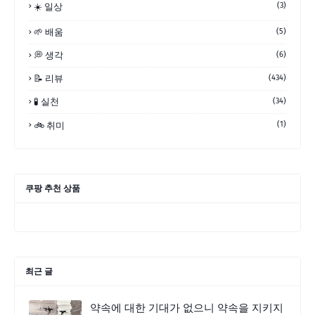
(3)
☀️ 일상
🌱 배움
(5)
💭 생각
(6)
📝 리뷰
(434)
🧪 실천
(34)
(1)
🚲 취미
쿠팡 추천 상품
최근 글
약속에 대한 기대가 없으니 약속을 지키지