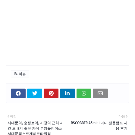
📝 리뷰
이전
다음
서대문역, 충정로역, 시청역 근처 시
BSCOBBER A5mini 미니 전동펌프 사
간 보내기 좋은 카페 투썸플레이스
용 후기
서대문웨스트게이트타워점