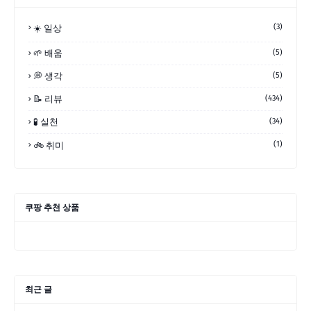
(3)
☀️ 일상
🌱 배움
(5)
💭 생각
(5)
📝 리뷰
(434)
🧪 실천
(34)
(1)
🚲 취미
쿠팡 추천 상품
최근 글